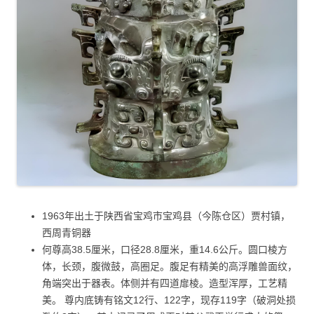
1963年出土于陕西省宝鸡市宝鸡县（今陈仓区）贾村镇，
西周青铜器
何尊高38.5厘米，口径28.8厘米，重14.6公斤。圆口棱方
体，长颈，腹微鼓，高圈足。腹足有精美的高浮雕兽面纹，
角端突出于器表。体侧并有四道扉棱。造型浑厚，工艺精
美。 尊内底铸有铭文12行、122字，现存119字（破洞处损