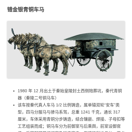
错金银青铜车马
1980 年 12 月出土于秦始皇陵封土西侧陪葬坑，秦代青铜
器（秦陵二号铜马车）
该车按秦代真人车马 1/2 比例铸造，属单辕双轮“安车”类
型，四马分服马与骖马系驾，总重 1241 千克，通长 317
厘米，车体采用青铜分步铸造，结合镶嵌、焊接、子母扣等
工艺组装而成；铜马车分为前御室与后乘舆，前室设御官