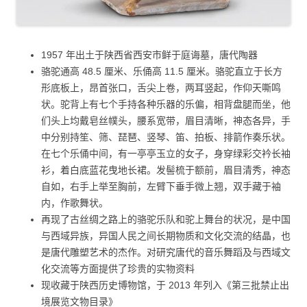
1957 年出土于陕西省西安市鲜于庭诲墓，唐代陶器
骆驼通高 48.5 厘米、乐俑高 11.5 厘米。骆驼直立于长方
形底板上，昂首张口，舌尖上卷，两耳竖起，作仰天嘶鸣
状。驼背上有七个手持各种乐器的乐偏，相背盘腿而坐，他
们头上均戴皂丝幞头，腰系宽带，眉目清晰，神态各异，手
中分别持笙、筛、琵琶、竖琴、笛、拍板、排箭作奏乐状。
在七个乐俑中间，有一亭亭玉立的女子，身穿绿彩交衿长袖
衫，着白底蓝花曳地长裙。发髻梳于额前，眉目清秀，神态
自如，右手上举至胸前，左臂下垂手微上翘，双手藏于袖
内，作歌舞状。
再现了古丝绸之路上的骆驼乐队和驼上舞台的状况，是中国
与西域异族，异国人民之间长期物质和文化交流的结晶，也
是唐代雕塑艺术的杰作。对研究唐代的音乐舞蹈及与西域文
化交流等方面提供了珍贵的实物资料
现收藏于陕西历史博物馆，于 2013 年列入《第三批禁止出
境展览文物目录》