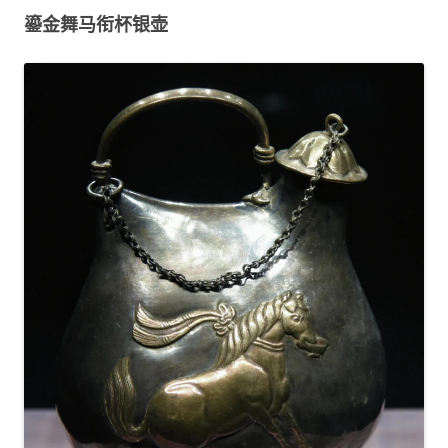
鎏金舞马衔杯银壶