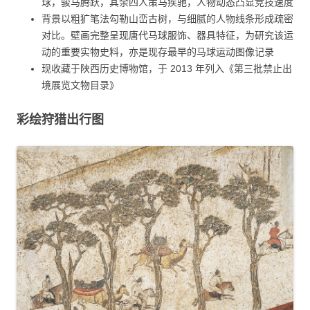
球，骏马腾跃，其余四人策马疾驰，人物动态凸显竞技速度
背景以粗犷笔法勾勒山峦古树，与细腻的人物线条形成疏密
对比。壁画完整呈现唐代马球服饰、器具特征，为研究该运
动的重要实物史料，亦是现存最早的马球运动图像记录
现收藏于陕西历史博物馆，于 2013 年列入《第三批禁止出
境展览文物目录》
彩绘狩猎出行图