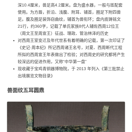
深10.4厘米，兽足高4.2厘米。盘为盛水器，一般与匜配套
使用。为方唇，折沿、浅腹、附耳、铺首，圈足下附四兽
足。腹及圈足装饰窃曲纹，辅首为兽衔环；盘内底铸铭文
21行，约360字，记载了单氏家族8代人辅佐西周12位王
（周文王至周宣王）征战、理政、管治林泽的历史
对西周王室变迁及年代世系有着明确的记载，第一次印证了
《史记·周本纪》所记西周诸王名号，对夏、西周断代工程
所拟的西周宣王年表做出了检验；对西周史的研究都将产生
较深远的促进作用，又称“中华第一盘”
现收藏于宝鸡青铜器博物院，于 2013 年列入《第三批禁止
出境展览文物目录》
兽面纹五耳圆鼎