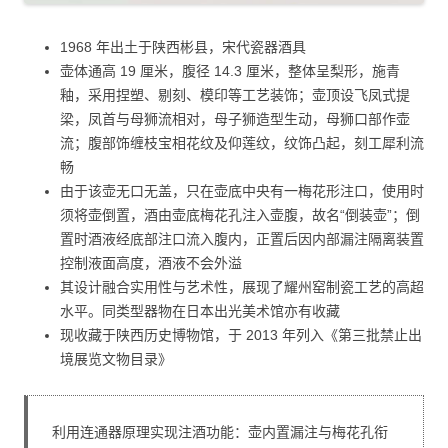
1968 年出土于陕西彬县，宋代瓷器酒具
壶体通高 19 厘米，腹径 14.3 厘米，整体呈梨形，施青
釉，采用捏塑、剔刻、模印等工艺装饰；壶顶设飞凤式提
梁，凤首与母狮流相对，母子狮造型生动，母狮口部作壶
流；腹部饰缠枝宝相花纹及仰莲纹，纹饰凸起，刻工犀利流
畅
由于该壶无口无盖，只在壶底中央有一梅花形注口，使用时
须将壶倒置，酒由壶底梅花孔注入壶腹，故名“倒装壶”；倒
置时酒液经底部注口流入腹内，正置后因内部漏注隔离装置
控制液面高度，酒液不会外溢
其设计融合实用性与艺术性，展现了耀州窑制瓷工艺的高超
水平。同类型器物在日本出光美术馆亦有收藏
现收藏于陕西历史博物馆，于 2013 年列入《第三批禁止出
境展览文物目录》
利用连通器原理实现注酒功能：壶内置漏注与梅花孔衔