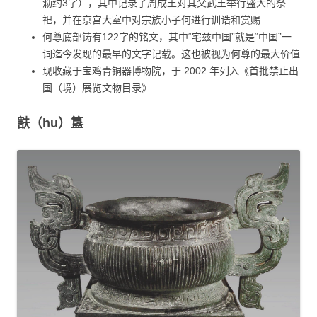
泐约3字），其中记录了周成王对其父武王举行盛大的祭
祀，并在京宫大室中对宗族小子何进行训诰和赏赐
何尊底部铸有122字的铭文，其中“宅兹中国”就是“中国”一
词迄今发现的最早的文字记载。这也被视为何尊的最大价值
现收藏于宝鸡青铜器博物院，于 2002 年列入《首批禁止出
国（境）展览文物目录》
㝬（hu）簋