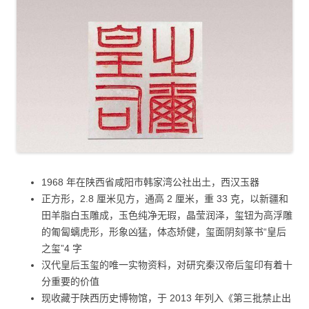
1968 年在陕西省咸阳市韩家湾公社出土，西汉玉器
正方形，2.8 厘米见方，通高 2 厘米，重 33 克，以新疆和
田羊脂白玉雕成，玉色纯净无瑕，晶莹润泽，玺钮为高浮雕
的匍匐螭虎形，形象凶猛，体态矫健，玺面阴刻篆书“皇后
之玺”4 字
汉代皇后玉玺的唯一实物资料，对研究秦汉帝后玺印有着十
分重要的价值
现收藏于陕西历史博物馆，于 2013 年列入《第三批禁止出