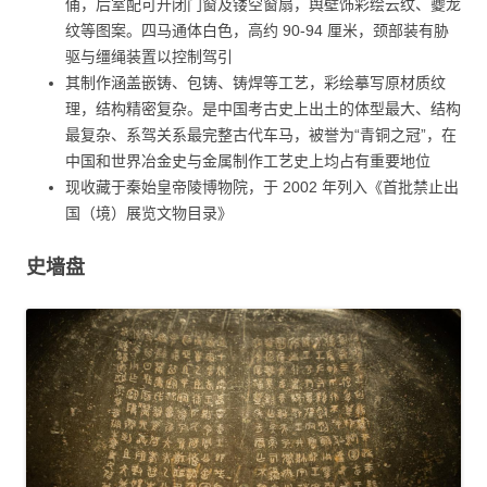
俑，后室配可开闭门窗及镂空窗扇，舆壁饰彩绘云纹、夔龙
纹等图案。四马通体白色，高约 90-94 厘米，颈部装有胁
驱与缰绳装置以控制驾引
其制作涵盖嵌铸、包铸、铸焊等工艺，彩绘摹写原材质纹
理，结构精密复杂。是中国考古史上出土的体型最大、结构
最复杂、系驾关系最完整古代车马，被誉为“青铜之冠”，在
中国和世界冶金史与金属制作工艺史上均占有重要地位
现收藏于秦始皇帝陵博物院，于 2002 年列入《首批禁止出
国（境）展览文物目录》
史墙盘