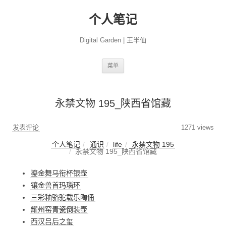
个人笔记
Digital Garden | 王半仙
跳
菜单
至
正
文
永禁文物 195_陕西省馆藏
发表评论
1271 views
个人笔记
通识
life
永禁文物 195
永禁文物 195_陕西省馆藏
鎏金舞马衔杯银壶
镶金兽首玛瑙环
三彩釉骆驼载乐陶俑
耀州窑青瓷倒装壶
西汉吕后之玺