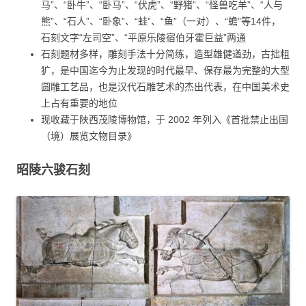
马”、“卧牛”、“卧马”、“伏虎”、“野猪”、“怪兽吃羊”、“人与
熊”、“石人”、“卧象”、“蛙”、“鱼”（一对）、“蟾”等14件，
石刻文字“左司空”、“平原乐陵宿伯牙霍巨益”两通
石刻题材多样，雕刻手法十分简练，造型雄健遒劲，古拙粗
犷，是中国迄今为止发现的时代最早、保存最为完整的大型
圆雕工艺品，也是汉代石雕艺术的杰出代表，在中国美术史
上占有重要的地位
现收藏于陕西茂陵博物馆，于 2002 年列入《首批禁止出国
（境）展览文物目录》
昭陵六骏石刻