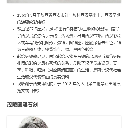
1963年9月于陕西省西安市红庙坡村西汉墓出土，西汉早期
的连弧纹彩绘镜
镜直径27.5厘米，是以“出行”“狩猎”为主题的彩绘镜，描写
了西汉贵族恣情享乐的生活场景，出自西汉帝都。西汉彩绘
人物车马镜形制圆形，弦钮，圆钮座，座底涂有朱红色，钮
为三轮覆瓦纹，镜背饰红、绿、黑四色彩绘
彩绘铜镜较少见，西汉彩绘人物车马镜的出现应当和仿铜陶
礼器的彩绘之风有密切的关系，反映了汉代贵族谒见、宴
享、狩猎、归游（对应四组画面）的生活，是研究汉代社会
生活和汉代装饰画的真实资料
现收藏于西安博物院，于 2013 年列入《第三批禁止出境展
览文物目录》
茂陵圆雕石刻