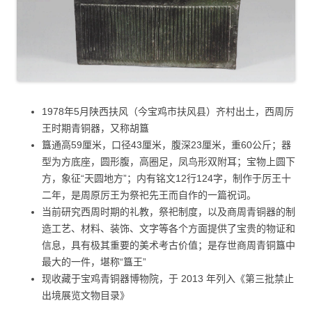
1978年5月陕西扶风（今宝鸡市扶风县）齐村出土，西周厉
王时期青铜器，又称胡簋
簋通高59厘米，口径43厘米，腹深23厘米，重60公斤；器
型为方底座，圆形腹，高圈足，凤鸟形双附耳；宝物上圆下
方，象征“天圆地方”；内有铭文12行124字，制作于厉王十
二年，是周原厉王为祭祀先王而自作的一篇祝词。
当前研究西周时期的礼教，祭祀制度，以及商周青铜器的制
造工艺、材料、装饰、文字等各个方面提供了宝贵的物证和
信息，具有极其重要的美术考古价值；是存世商周青铜簋中
最大的一件，堪称“簋王”
现收藏于宝鸡青铜器博物院，于 2013 年列入《第三批禁止
出境展览文物目录》