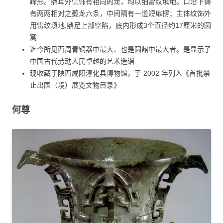
蹄形。鼎耳外侧饰有相向的龙，均以细雷纹填地。口沿下铸
有两两相对之夔龙六条，中间隔有一道短扉楞；主体纹饰外
用雷纹填地,鼎足上部空陷，底内形成3个直径约17厘米的圆
窝
迄今所见西周青铜器中最大、也是圆鼎中最大者。是显示了
中国古代劳动人民卓越的艺术造诣
现收藏于陕西咸阳淳化县博物馆，于 2002 年列入《首批禁
止出国（境）展览文物目录》
何尊