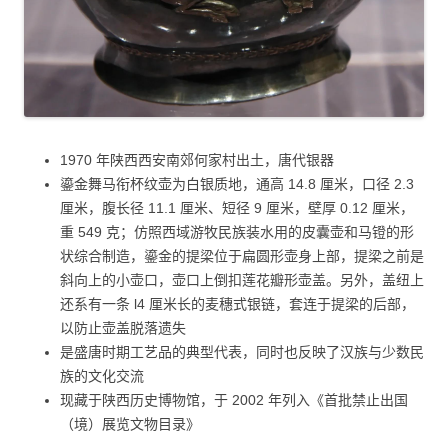
1970 年陕西西安南郊何家村出土，唐代银器
鎏金舞马衔杯纹壶为白银质地，通高 14.8 厘米，口径 2.3
厘米，腹长径 11.1 厘米、短径 9 厘米，壁厚 0.12 厘米，
重 549 克；仿照西域游牧民族装水用的皮囊壶和马镫的形
状综合制造，鎏金的提梁位于扁圆形壶身上部，提梁之前是
斜向上的小壶口，壶口上倒扣莲花瓣形壶盖。另外，盖纽上
还系有一条 l4 厘米长的麦穗式银链，套连于提梁的后部，
以防止壶盖脱落遗失
是盛唐时期工艺品的典型代表，同时也反映了汉族与少数民
族的文化交流
现藏于陕西历史博物馆，于 2002 年列入《首批禁止出国
（境）展览文物目录》