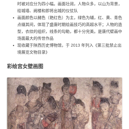
时被对应分为四小幅。画面壮阔，人物众多，以山为背景，
绘城墙、阙楼和即将出城的仪仗队
画面颜色以赭色（艳红色）为主，绿色为辅，红、黄、青色
点缀其间，体现了盛唐时期绘画技巧的高超水平；人物的造
型，衣纹的组织，线条的勾勒，都十分完美。是唐代壁画中
场面最大的传世作品
现收藏于陕西历史博物馆，于 2013 年列入《第三批禁止出
境展览文物目录》
彩绘宫女壁画图