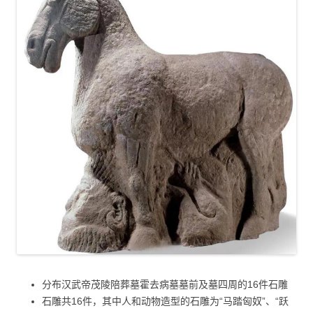
分布汉武帝茂陵陪葬墓霍去病墓墓前及墓四周的16件石雕
石雕共16件，其中人和动物造型的石雕为“马踏匈奴”、“跃