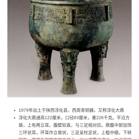
1979年出土于陕西淳化县，西周青铜器，又称淳化大鼎
淳化大鼎通高122厘米，口径83厘米，重226千克。平沿方
唇，上有两立耳，腹壁较直，与三足相对应。鼎腹中部加饰
三环状耳，环耳作立兽状，三足呈柱足状，上粗中细，下转