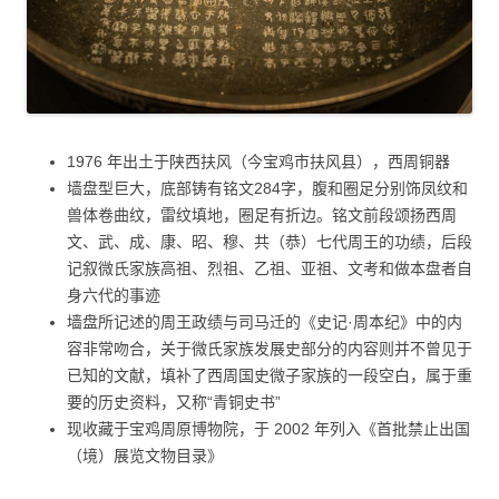
1976 年出土于陕西扶风（今宝鸡市扶风县），西周铜器
墙盘型巨大，底部铸有铭文284字，腹和圈足分别饰凤纹和
兽体卷曲纹，雷纹填地，圈足有折边。铭文前段颂扬西周
文、武、成、康、昭、穆、共（恭）七代周王的功绩，后段
记叙微氏家族高祖、烈祖、乙祖、亚祖、文考和做本盘者自
身六代的事迹
墙盘所记述的周王政绩与司马迁的《史记·周本纪》中的内
容非常吻合，关于微氏家族发展史部分的内容则并不曾见于
已知的文献，填补了西周国史微子家族的一段空白，属于重
要的历史资料，又称“青铜史书”
现收藏于宝鸡周原博物院，于 2002 年列入《首批禁止出国
（境）展览文物目录》