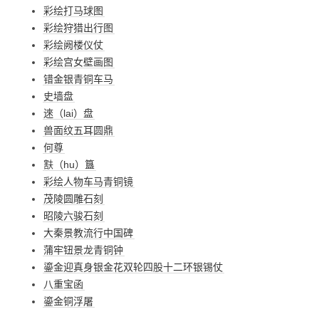
彩绘打马球图
彩绘狩猎出行图
彩绘阙楼仪仗
彩绘宫女壁画图
错金银青铜车马
史墙盘
逨（lai）盘
兽面纹五耳圆鼎
何尊
㝬（hu）簋
彩绘人物车马青铜镜
茂陵圆雕石刻
昭陵六骏石刻
大秦景教流行中国碑
蒲牢钮景龙青铜钟
鎏金迎真身银金花双轮四股十二环银锡仗
八重宝函
鎏金铜浮屠