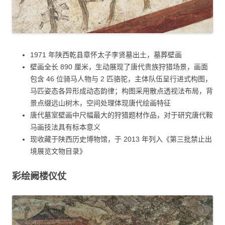
1971 年陕西乾县章怀太子李贤墓出土，墓葬壁画
壁画全长 890 厘米，生动展现了唐代贵族狩猎场景，画面
包含 46 位骑马人物与 2 匹骆驼，主体队伍呈行进式构图，
马匹姿态各异形成动态韵律；构图采用散点透视法布局，背
景点缀远山树木，空间处理体现唐代绘画特征
唐代墓室壁画中尺幅最大的狩猎题材作品，对于研究唐代鞍
马画技法具有标本意义
现收藏于陕西历史博物馆，于 2013 年列入《第三批禁止出
境展览文物目录》
彩绘阙楼仪仗