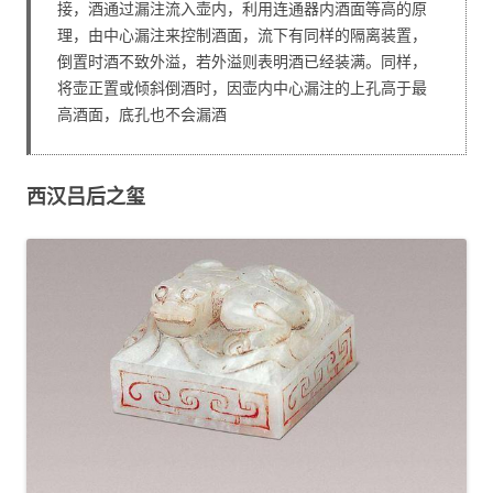
接，酒通过漏注流入壶内，利用连通器内酒面等高的原
理，由中心漏注来控制酒面，流下有同样的隔离装置，
倒置时酒不致外溢，若外溢则表明酒已经装满。同样，
将壶正置或倾斜倒酒时，因壶内中心漏注的上孔高于最
高酒面，底孔也不会漏酒
西汉吕后之玺