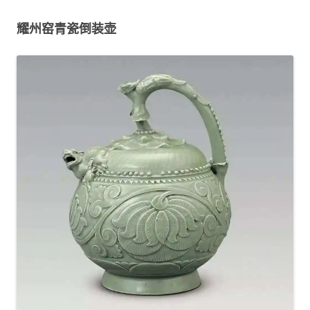
耀州窑青瓷倒装壶