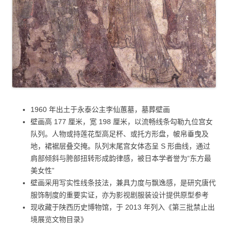
1960 年出土于永泰公主李仙蕙墓，墓葬壁画
壁画高 177 厘米，宽 198 厘米，以流畅线条勾勒九位宫女
队列。人物或持莲花型高足杯、或托方形盘，帔帛垂曳及
地，裙裾层叠交掩。队列末尾宫女体态呈 S 形曲线，通过
肩部倾斜与胯部扭转形成韵律感，被日本学者誉为“东方最
美女性”
壁画采用写实性线条技法，兼具力度与飘逸感，是研究唐代
服饰制度的重要实证，亦为影视剧服装设计提供原型参考
现收藏于陕西历史博物馆，于 2013 年列入《第三批禁止出
境展览文物目录》