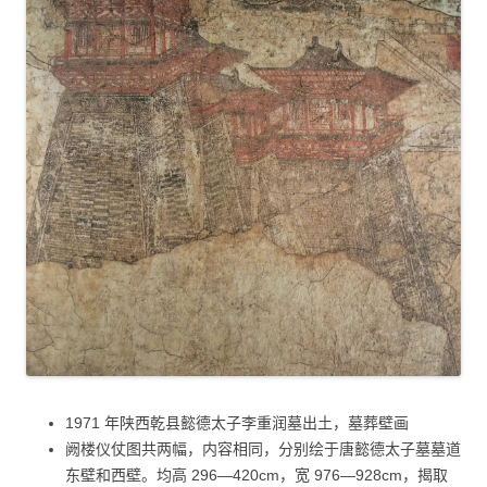
1971 年陕西乾县懿德太子李重润墓出土，墓葬壁画
阙楼仪仗图共两幅，内容相同，分别绘于唐懿德太子墓墓道
东壁和西壁。均高 296—420cm，宽 976—928cm，揭取