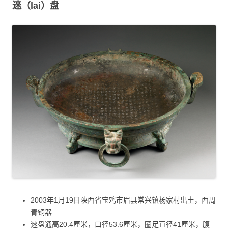
逨（lai）盘
2003年1月19日陕西省宝鸡市眉县常兴镇杨家村出土，西周
青铜器
逨盘通高20.4厘米，口径53.6厘米，圈足直径41厘米，腹