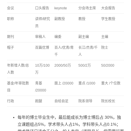
会议
口头报告
keynote
分会场主席
大会报告
职称
讲师/研究
副教授
教授
学生教授
员
期刊
审稿人
编委
副主编
主编
帽子
百篇优博
百人/优青/青
长江/杰青/千
院士
千
人
年新增人数/总
10万/100
2000/50万
500/2万
50/2000
人数
万
基金/年审批数
青基
面上 /20000
重点 /1000
重大 /个位数
目
/20000
行政
跑腿
自给自足
院系领导
院长校长
每年的博士毕业生中，最后能成长为博士博后占 30%，独
立课题组占5%，学术带头人占1%，学科带头人占0.1%；