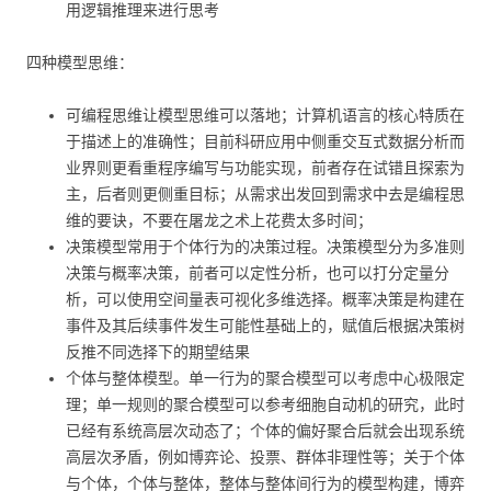
用逻辑推理来进行思考
四种模型思维：
可编程思维让模型思维可以落地；计算机语言的核心特质在
于描述上的准确性；目前科研应用中侧重交互式数据分析而
业界则更看重程序编写与功能实现，前者存在试错且探索为
主，后者则更侧重目标；从需求出发回到需求中去是编程思
维的要诀，不要在屠龙之术上花费太多时间；
决策模型常用于个体行为的决策过程。决策模型分为多准则
决策与概率决策，前者可以定性分析，也可以打分定量分
析，可以使用空间量表可视化多维选择。概率决策是构建在
事件及其后续事件发生可能性基础上的，赋值后根据决策树
反推不同选择下的期望结果
个体与整体模型。单一行为的聚合模型可以考虑中心极限定
理；单一规则的聚合模型可以参考细胞自动机的研究，此时
已经有系统高层次动态了；个体的偏好聚合后就会出现系统
高层次矛盾，例如博弈论、投票、群体非理性等；关于个体
与个体，个体与整体，整体与整体间行为的模型构建，博弈