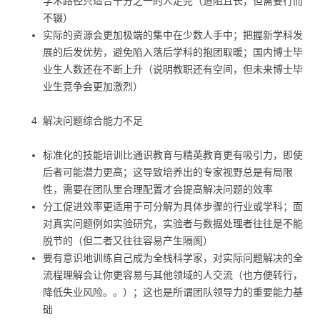
学术路径只适合千分之一的人走完（道阻且长，但需要行而
不辍）
实际的资源会更加极端的集中在少数人手中；把握新学科发
展的后发优势，避免陷入落后学科的抱团取暖；国内博士毕
业生人数还在不断上升（说明教职还有空间，但未来博士毕
业生竞争会更加激烈）
解决问题综合能力不足
标准化的技能培训比通识教育与精英教育更有吸引力，即使
后者可能潜力更高；这导致培养出的专家视野总是有局限
性，需要在团队里合理配置才会提高解决问题的效率
分工促进效率更适用于可分解为具体步骤的行业或学科；面
对真实问题例如实验研究，实验者与数据处理者往往是不能
脱节的（但二者又往往容易产生隔阂）
要有意识地训练自己成为全栈科学家，对实际问题解决的全
流程理解会让你更容易与其他领域的人交流（也方便转行，
降低失业风险。。）；这也是所谓团队领导力的重要能力基
础