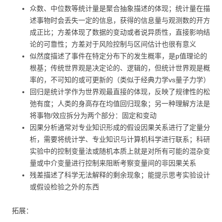
众数、中位数等统计量是聚合抽象描述的体现；统计量在描
述事物时会丢失一定的信息，获得的信息量与观测数的开方
成正比；方差体现了数据的变动或者说异质性，直接影响结
论的可靠性；方差对于风险控制与区间估计也很有意义
似然度描述了事件在特定分布下的发生概率，是p值理论的
根基；传统世界观是决定论的、逻辑的，但统计世界观是概
率的，不可知的或可更新的（类似于经典力学vs量子力学）
回归是统计学作为世界观最直接的体现，反映了规律性的松
弛有度；人类的身高存在均值回归现象；另一种理解方法是
将事物/效应拆分为两个部分：固定和变动
因果分析通常对专业知识形成的假设因果关系进行了定量分
析，需要将统计学、专业知识与计算机科学进行联系；科研
实验中的控制变量法或随机本质上就是对所有可能的混杂变
量或中介变量进行控制来阻断考察变量间的非因果关系
残差描述了科学无法解释的剩余现象；能提示思考实验设计
或假设检验之外的东西
拓展：