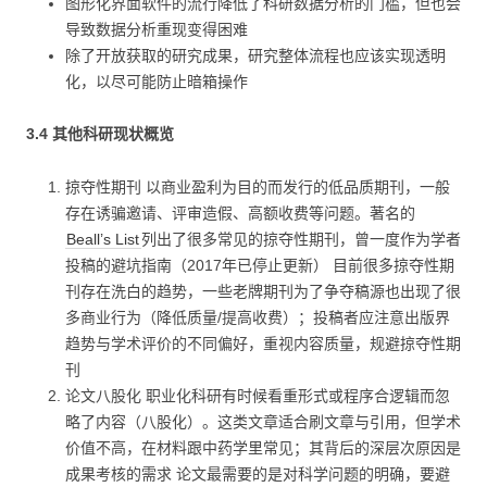
图形化界面软件的流行降低了科研数据分析的门槛，但也会
导致数据分析重现变得困难
除了开放获取的研究成果，研究整体流程也应该实现透明
化，以尽可能防止暗箱操作
3.4 其他科研现状概览
掠夺性期刊 以商业盈利为目的而发行的低品质期刊，一般
存在诱骗邀请、评审造假、高额收费等问题。著名的
Beall’s List
列出了很多常见的掠夺性期刊，曾一度作为学者
投稿的避坑指南（2017年已停止更新） 目前很多掠夺性期
刊存在洗白的趋势，一些老牌期刊为了争夺稿源也出现了很
多商业行为（降低质量/提高收费）；投稿者应注意出版界
趋势与学术评价的不同偏好，重视内容质量，规避掠夺性期
刊
论文八股化 职业化科研有时候看重形式或程序合逻辑而忽
略了内容（八股化）。这类文章适合刷文章与引用，但学术
价值不高，在材料跟中药学里常见；其背后的深层次原因是
成果考核的需求 论文最需要的是对科学问题的明确，要避