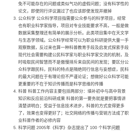
免不可能存在的问题或类似气功的虚假问题；没有科学性的
论文，即使同行评议漏过了也应该即使发现并撤掉
公众科学 公众科学项目指需要公众参与的科学项目，经常
也有职业科学家指导，项目对专业技能要求不高，一般是做
数据采集整理还有简单的展示分析。此类项目集中在天文学
与生态学领域。公众科学经常可以为职业科研提供大量一手
观察数据，反过来也算一种科普教育手段及启发式探索手段
现代社会需要构建公民科学家与职业科学家交流的机制，及
时吸取民间智慧而不是傲慢排斥来自民间的发现；要区分公
众科学跟民科，民科的特点是隔绝同行信息与妄想症，民科
的最大问题在于有理论但不严谨论证；想做好公众科学可能
更重要的不在于知识传播而是科学思维的传播
科普 科普工作内容主要包括两部分：填补初中与高中背景
知识和反应前沿科研成果 科普的第一要务就是要把事情讲
清楚讲明白；受益于信息技术进步，科普的方式变得更多
了，效果也变得更好了；社交网络的传播与营销方法成了职
业科普作者的必修内容
科学问题 2005年《科学》杂志提出了 100 个科学
问题