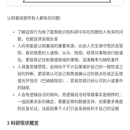
认知偏误是所有人都有的问题：
了解这些行为除了能帮助识别科研中存在的跟别人有关的问
题，也能促进自我反省
人的本能是认知偏误的重要来源，比如人天生保守而厌恶冒
险、喜欢熟悉的人或物、从众、短视、经常对事物进行脸谱
化、更容易记住刺激或极端的事物、混淆概率与随机事件
人具备思维惯性，会倾向于不计后果维护自己的一致性或之
前的判断、更容易认可自己熟悉或确认过的观点形成正反馈
或光环效应（巴纳姆效应）、容易忽视已经认可的人或事中
的缺陷
人会有逻辑自洽的倾向，而逻辑自洽经常跟事实是相悖的；
一组因果关系的确定，需要足够的数据支持、也需要多角度
的反复论证；法庭因果下人们只会采纳有利于自己的证据
3 科研现状概览