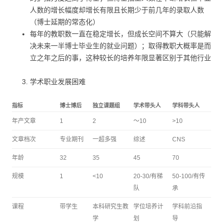
人数的增长幅度却增长有限且长期少于前几年的录取人数
（博士延期的常态化）
每年的教职数一直在稳定增长，但成长空间不算大（只能解
决未来一半博士毕业生的就业问题）；取得教职大概率是而
立之年之后的事，这种较长的培养年限显著区别于其他行业
学术职业发展困难
指标
博士博后
独立课题组
学术带头人
学科带头人
年产文章
1
2
～10
>10
文章档次
专业期刊
一超多强
综述
CNS
年龄
32
35
45
70
规模
1
<10
20-30/有梯
50-100/有传
队
承
课程
带学生
本科研究生教
学位培养计
学科前沿指
学
划
导