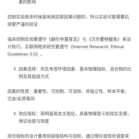
素的影响
控制实验很多时候是用来回答因果问题的，所以实验可能需要后
续更严谨的验证
临床控制实验要遵守
《赫尔辛基宣言》
与
《贝尔蒙特报告》
来设
计执行。互联网相关研究要遵守
《Internet Research: Ethical
Guidelines 3.0》
。
因素选择：优先考虑环境因素、基本物理指标、混合物的比
例及其组成方式
因素的性质：重要性、可控制、可消除、非独立性、样本平衡、
冗余/实质等同
效应指标：简明直观去主观化，具备物理意义和现实支撑，
保证信度与效度
综合指标的设计要用到层级结构与加权，通过理论或现状调查来