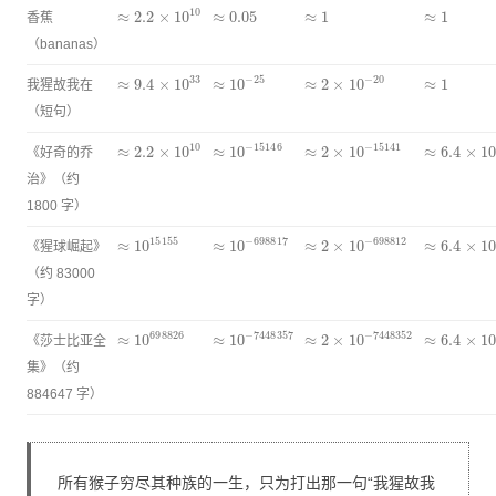
≈
2.2
×
10
10
≈
0.05
≈
1
≈
1
香蕉
（bananas）
≈
9.4
×
10
33
≈
10
−
25
≈
2
×
10
−
20
≈
1
我猩故我在
（短句）
≈
2.2
×
10
10
≈
10
−
15146
≈
2
×
10
−
15141
≈
6.4
×
10
−
《好奇的乔
治》（约
1800 字）
≈
10
15155
≈
10
−
698817
≈
2
×
10
−
698812
≈
6.4
×
10
−
《猩球崛起》
（约 83000
字）
≈
10
698826
≈
10
−
7448357
≈
2
×
10
−
7448352
≈
6.4
×
10
−
《莎士比亚全
集》（约
884647 字）
所有猴子穷尽其种族的一生，只为打出那一句“我猩故我