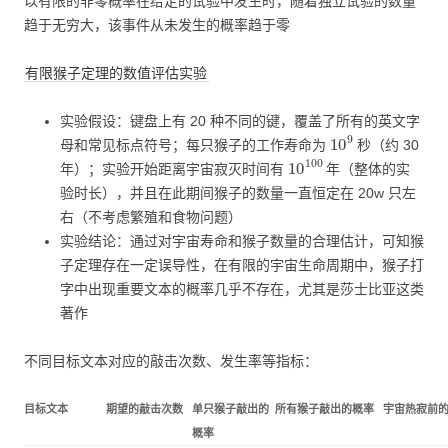
以有限的非零概率在给定的试验中发生时，随着独立试验的数量
趋于无穷大，该事件从未发生的概率趋于零
有限猴子定理的数值评估实验
实验假设：键盘上有 20 种不同的键，覆盖了所有的英文字
10
9
母和常见标点符号；每只猴子的工作寿命为
秒（约 30
10
100
年）；实验开始距离宇宙寂灭时间有
年（整体的实
验时长），并且在此期间猴子的数量一直恒定在 20w 只左
右（不考虑繁殖和食物问题）
实验结论：通过对宇宙寿命和猴子数量的合理估计，可知猴
子定理存在一定误导性，在有限的宇宙生命周期中，猴子打
字中出现重要文本的概率几乎不存在，尤其是莎士比亚这类
著作
不同目标文本对应的敲击次数、发生率等指标：
目标文本
期望的敲击次数
单只猴子敲出的
所有猴子敲出的概率
宇宙热寂前
概率