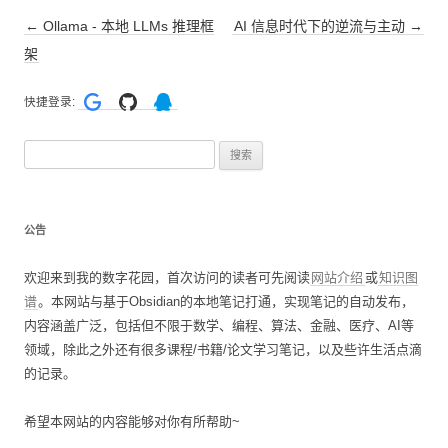
文
←
Ollama - 本地 LLMs 推理框
AI 信息时代下的逆流与主动
→
章
架
导
快捷登录:
航
搜
索
：
公告
欢迎来到我的数字花园，首次访问的读者可先阅读
网站介绍
或
知识图
谱
。本网站与基于Obsidian的本地笔记打通，实现笔记的自动发布，
内容涵盖广泛，包括但不限于数学、编程、算法、金融、医疗、AI等
领域，除此之外还有很多课程/书籍/论文学习笔记，以及些许生活点滴
的记录。
希望本网站的内容能够对你有所帮助~