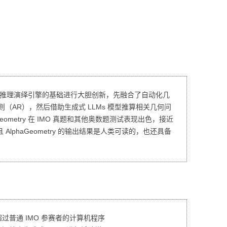
视化
MODULE-SHAP-模型解
释
y 在已有推理演绎引擎的基础进行大胆创新，先融合了自动化几
（AR），然后借助生成式 LLMs 模型推算相关几何问
eometry 在 IMO 真题和其他奥数题测试表现出色，接近
AlphaGeometry 的输出结果是人类可读的，也还具备
过普通 IMO 参赛者的计算机程序