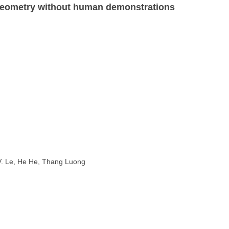
世界模型
分类回归算法
MODULE-STREAMLIT-
metry without human demonstrations
低代码平台
搜索排序算法
PYTHON性能优化
PYTHON操作数据库
MODULE-TSFRESH-时
序处理
MODULE-SKLEARN-机
器学习
MODULE-PANDAS-数据
. Le, He He, Thang Luong
处理
PYTHON模型调优
PYTHON科研工具
MODULE-SEABORN-可