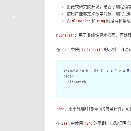
由微软研究院开发，结合了编程语
使用户能够定义数学对象、编写证
而
和
则是两种集
nlinarith
ring
：用于非线性算术推理，可处
nlinarith
在
中使用
的示例：自动
Lean
nlinarith
example 
(
a b : ℝ
)
(
h : a * b ≥ 
0
)
begin

  nlinarith,

：用于处理环结构中的符号计算，可
ring
(
在
中使用
的示例：自动证明
Lean
ring