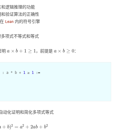
言和逻辑推理的功能
明和验证算法的正确性
成在
内的符号引擎
Lean
理多项式不等式和等式
a
×
b
+
1
≥
1
a
×
b
≥
0
证明
，前提是
：
 : a * b + 
1
 ≥ 
1
 :
=
自动化证明和简化多项式等式
a
+
b
)
2
=
a
2
+
2
a
b
+
b
2