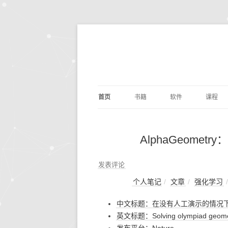
首页
书籍
软件
课程
基础算法
JUPYTER
深度学
剑指O
AlphaGeome
PYTHON编程
DOCKER
量化交
编写
PYTH
数据分析
ANACONDA
数据分
利用P
发表评论
议
析
个人笔记
文章
强化学习
深度学习
OPENCV
基础数
动手
中文标题：在没有人工演示的情况
机器学习
编辑写作
BILIB
深度学习
英文标题：Solving olympiad geometr
计算机科学
实用工具
金融经
DOC