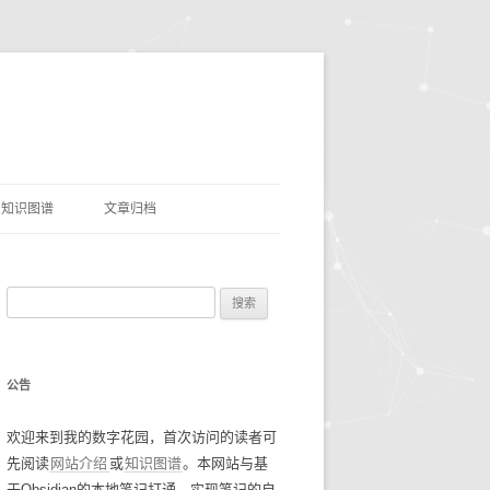
知识图谱
文章归档
理
命名实体识别
搜
网盘资源
索
优质项目
豆瓣电影TOP250
：
公告
AI&LLMS
流光掠影
碎碎念念2021
欢迎来到我的数字花园，首次访问的读者可
数据资源
碎碎念念2022
找工作经验
先阅读
网站介绍
或
知识图谱
。本网站与基
碎碎念念2023
谷歌年度盘点
于Obsidian的本地笔记打通，实现笔记的自