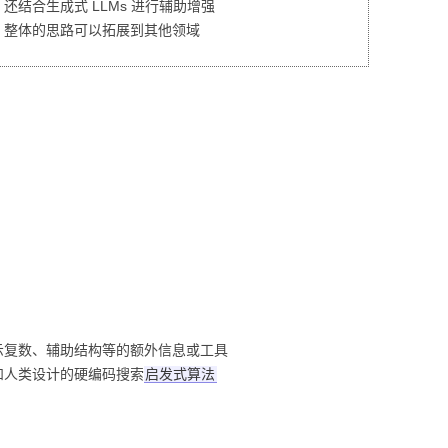
结合生成式 LLMs 进行辅助增强
；整体的思路可以拓展到其他领域
示复数、辅助结构等的额外信息或工具
和人类设计的硬编码搜索
启发式算法