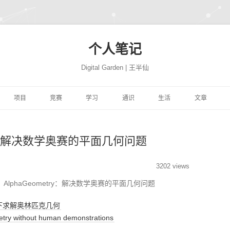
个人笔记
Digital Garden | 王半仙
跳
至
项目
竞赛
学习
通识
生活
文章
正
文
习
FFER
云景项目
HIMCM
HINTON机器学习与神经
PROGRAMMING
极客学院
NATION
网站搭建
JUPYTER
自然语言处
网络
try：解决数学奥赛的平面几何问题
易
高质量代码改善
TRANSLATION
CBLUE
机器学习与量化交易实战
MATH
风机故障
社会工程
COMPUTER
精品资源
SEABORN
机器学习
ON 程序的 91 个建
DEEPLEARNING.AI 大模
析
YTHON进行数据分
微信聊天机器人
基于EXCEL的数据分析和
MACHINELEARNING
库存预测
PYTHON与高级机器学习
PERSON
转瞬即逝
模型开发技巧
随机森林
量化投资
极客精神
3202 views
型系列教程
可视化
AlphaGeometry：解决数学奥赛的平面几何问题
学
学深度学习
魔幻工具箱
MIT18.01单变量微积分
DEEPLEARNING
智能排单
EREBUS
COMPANY
碎碎念念
强化学习
NLP
特征工程
时间序列
为人师表
下求解奥林匹克几何
ILI大学
 500 问
大学实践
LATEX
MIT18.02多变量微积分
优质评论
ALGORITHM
MOVIE
才疏学浅
AI 基准测试集
启发式算法族
ANACONDA
图神经网络
综艺节目
y without human demonstrations
济
KER-从入门到实践
和兴健康
OBSIDIAN
PICGO
肖星-财务分析与决策
FINANCE
入职培训
STORY
深思熟虑
基础神经网络
动态规划算法
数据挖掘
纪录探索