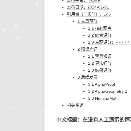
发布平台：Nature
发布日期：2024-01-01
生活的智慧
同步协作
人文社
快思
引用量（非实时）：145
1 文章萃取
存储搜索
机器学
1.1 核心观点
1.2 综合评价
KETTLE
1.3 主观评分：⭐⭐⭐⭐⭐
大模型生态
2 精读笔记
2.1 背景知识
系统环境
2.2 算法细节
2.3 结果评价
3 后续发展
3.1 AlphaProof
3.2 AlphaGeometry 2
3.3 NuminaMath
相关资源
中文标题：在没有人工演示的情