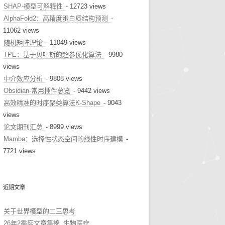
SHAP-模型可解释性
- 12723 views
AlphaFold2：高精度蛋白质结构预测
-
11062 views
随机矩阵理论
- 11049 views
TPE：基于贝叶斯的超参优化算法
- 9980
views
中介效应分析
- 9808 views
Obsidian-常用插件总览
- 9442 views
高效精准的时序聚类算法K-Shape
- 9043
views
论文期刊汇总
- 8999 views
Mamba：选择性状态空间的线性时序建模
-
7721 views
近期文章
关于世界模型的二三思考
26年2季度文章集锦_生物医疗