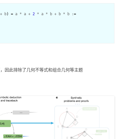
+ b
)
=
 a * a + 
2
 * a * b + b * b :
=
几何问题，因此排除了几何不等式和组合几何等主题