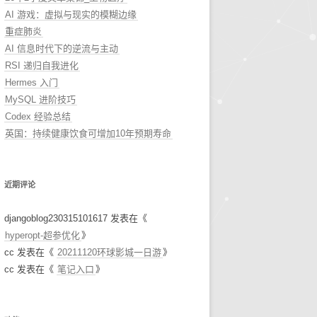
AI 游戏：虚拟与现实的模糊边缘
重症肺炎
AI 信息时代下的逆流与主动
RSI 递归自我进化
Hermes 入门
MySQL 进阶技巧
Codex 经验总结
英国：持续健康饮食可增加10年预期寿命
近期评论
djangoblog230315101617
发表在《
hyperopt-超参优化
》
cc
发表在《
20211120环球影城一日游
》
cc
发表在《
笔记入口
》