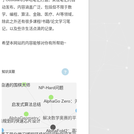
动发布，内容涵盖广泛，包括但不限于数
碎碎念念2025
生活技巧
学、编程、算法、金融、医疗、AI等领域，
除此之外还有很多课程/书籍/论文学习笔
知识管理
记，以及些许生活点滴的记录。
古麻今醉文章集锦
希望本网站的内容能够对你有所帮助~
BASIC重症医学文章集锦
NEJM医学前沿文章集锦
知识关联
输血管理
论文期刊汇总
：无师自通的围棋大师
5
文章集锦_BASIC重症医
NP-Hard问题
学
性
AlphaGo Zero：无师自通的围棋大师
启发式算法总结
文章集锦_NEJM医学前沿
AlphaGeometry：解决数学奥赛的平面几何问题
文章集锦_古麻今醉
于布局规划的快速芯片设计
AlphaFold2：高精度蛋白质结构预测
贫血相关