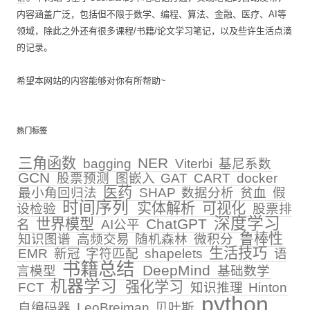
内容涵盖广泛，包括但不限于数学、编程、算法、金融、医疗、AI等
领域，除此之外还有很多课程/书籍/论文学习笔记，以及些许生活点滴
的记录。
希望本网站的内容能够对你有所帮助~
热门标签
三角函数
NER
bagging
Viterbi
基尼系数
GCN
股票预测
图嵌入
GAT
CART
docker
医药
最小角回归法
SHAP
数据分析
贫血
假
时间序列
实体解析
可视化
设检验
股票排
深度学习
世界模型
ChatGPT
名
AI公平
鲁棒性
知识图谱
高频交易
随机森林
微积分
生活技巧
EMR
新冠
字符匹配
shapelets
语
书籍总结
DeepMind
言模型
基础数学
机器学习
强化学习
FCT
知识推理
Hinton
python
自编码器
LeoBreiman
贝叶斯