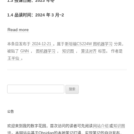
1.3 授课日期：2023 年冬
1.4 品读时间：2024 年 3 月~2
Read more
本条目发布于
2024-12-21
。属于
斯坦福CS224W 图机器学习
分类，
被贴了
GNN
，
图机器学习
，
知识图
，
算法对齐
标签。
作者是
王半仙
。
搜
索
：
公告
欢迎来到我的数字花园，首次访问的读者可先阅读
网站介绍
或
知识图
谱
。本网站与基于Obsidian的本地笔记打通，实现笔记的自动发布，