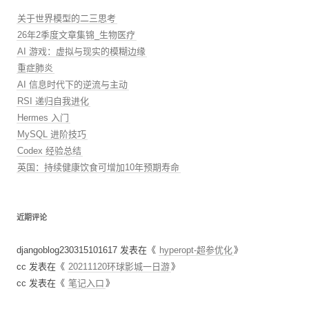
关于世界模型的二三思考
26年2季度文章集锦_生物医疗
AI 游戏：虚拟与现实的模糊边缘
重症肺炎
AI 信息时代下的逆流与主动
RSI 递归自我进化
Hermes 入门
MySQL 进阶技巧
Codex 经验总结
英国：持续健康饮食可增加10年预期寿命
近期评论
djangoblog230315101617
发表在《
hyperopt-超参优化
》
cc
发表在《
20211120环球影城一日游
》
cc
发表在《
笔记入口
》