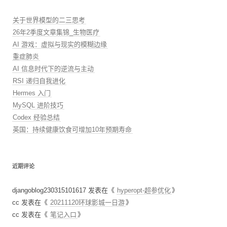
关于世界模型的二三思考
26年2季度文章集锦_生物医疗
AI 游戏：虚拟与现实的模糊边缘
重症肺炎
AI 信息时代下的逆流与主动
RSI 递归自我进化
Hermes 入门
MySQL 进阶技巧
Codex 经验总结
英国：持续健康饮食可增加10年预期寿命
近期评论
djangoblog230315101617
发表在《
hyperopt-超参优化
》
cc
发表在《
20211120环球影城一日游
》
cc
发表在《
笔记入口
》