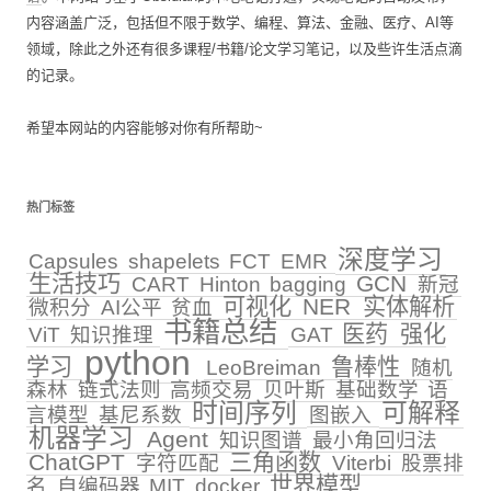
内容涵盖广泛，包括但不限于数学、编程、算法、金融、医疗、AI等
领域，除此之外还有很多课程/书籍/论文学习笔记，以及些许生活点滴
的记录。
希望本网站的内容能够对你有所帮助~
热门标签
深度学习
Capsules
shapelets
FCT
EMR
生活技巧
GCN
CART
Hinton
bagging
新冠
可视化
NER
实体解析
微积分
AI公平
贫血
书籍总结
医药
强化
ViT
知识推理
GAT
python
学习
鲁棒性
LeoBreiman
随机
森林
链式法则
高频交易
贝叶斯
基础数学
语
时间序列
可解释
言模型
基尼系数
图嵌入
机器学习
Agent
知识图谱
最小角回归法
ChatGPT
三角函数
字符匹配
Viterbi
股票排
世界模型
名
自编码器
MIT
docker