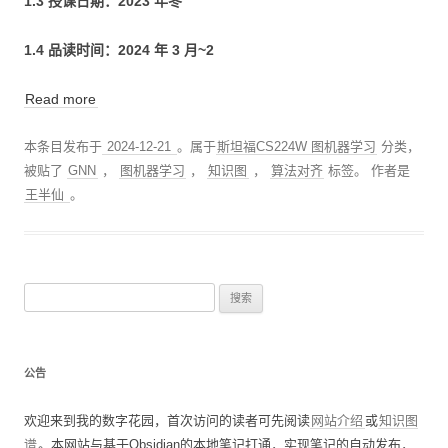
1.3 授课日期：2023 年冬
1.4 品读时间：2024 年 3 月~2
Read more
本条目发布于
2024-12-21
。属于
斯坦福CS224W 图机器学习
分类，
被贴了
GNN
，
图机器学习
，
知识图
，
算法对齐
标签。
作者是
王半仙
。
搜
索
：
公告
欢迎来到我的数字花园，首次访问的读者可先阅读
网站介绍
或
知识图
谱
。本网站与基于Obsidian的本地笔记打通，实现笔记的自动发布，