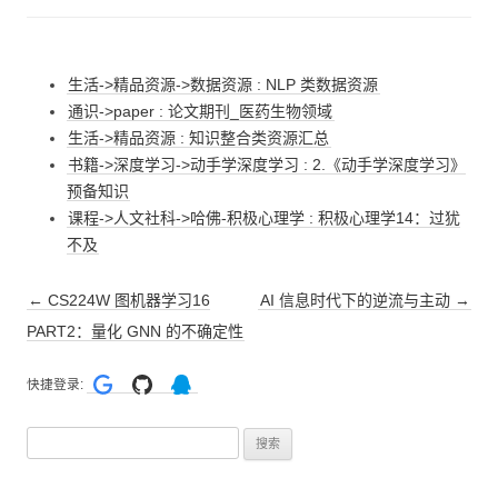
生活->精品资源->数据资源 : NLP 类数据资源
通识->paper : 论文期刊_医药生物领域
生活->精品资源 : 知识整合类资源汇总
书籍->深度学习->动手学深度学习 : 2.《动手学深度学习》
预备知识
课程->人文社科->哈佛-积极心理学 : 积极心理学14：过犹
不及
文
←
CS224W 图机器学习16
AI 信息时代下的逆流与主动
→
章
PART2：量化 GNN 的不确定性
导
快捷登录:
航
搜
索
：