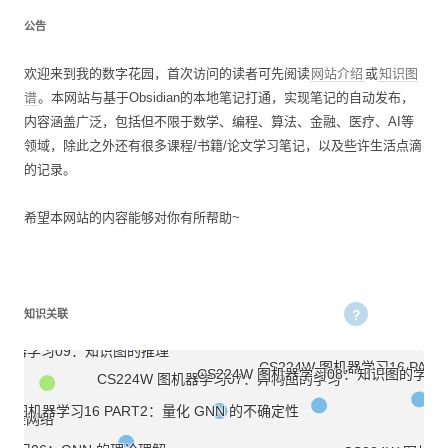
公告
欢迎来到我的数字花园，首次访问的读者可先阅读
网站介绍
或
知识图
谱
。本网站与基于Obsidian的本地笔记打通，实现笔记的自动发布，
内容涵盖广泛，包括但不限于数学、编程、算法、金融、医疗、AI等
领域，除此之外还有很多课程/书籍/论文学习笔记，以及些许生活点滴
的记录。
224W 图机器学习10：子图的匹配和计数
CS224W 图机器学习18：GNN与算法对齐
希望本网站的内容能够对你有所帮助~
CS224W 图机器学习12：深度图生成模型
器学习11：基于 GNN 的推荐
CS224W 图机器学习05：GNN 
CS224W 图机器学习15：GNN 拓展到大型图
CS224W 图机器学习04：GNN 深入理解
知识关联
ansformers
 图机器学习09：知识图的推理
CS224W 图机器学习16 PA
CS224W 图机器学习08：知识图的学习
CS224W 图机器学习07：异构图的学习
4W 图机器学习16 PART2：量化 GNN 的不确定性
图神经网络