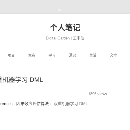
个人笔记
Digital Garden | 王半仙
跳
至
项目
竞赛
学习
通识
生活
文章
正
文
习
FFER
云景项目
HIMCM
HINTON机器学习与神经
PROGRAMMING
极客学院
NATION
网站搭建
JUPYTER
自然语言处
网络
重机器学习 DML
易
高质量代码改善
TRANSLATION
CBLUE
机器学习与量化交易实战
MATH
风机故障
社会工程
COMPUTER
精品资源
SEABORN
机器学习
ON 程序的 91 个建
DEEPLEARNING.AI 大模
析
YTHON进行数据分
微信聊天机器人
基于EXCEL的数据分析和
MACHINELEARNING
库存预测
PYTHON与高级机器学习
PERSON
转瞬即逝
模型开发技巧
随机森林
量化投资
极客精神
1896 views
型系列教程
可视化
erence
因果效应评估算法
双重机器学习 DML
学
学深度学习
魔幻工具箱
MIT18.01单变量微积分
DEEPLEARNING
智能排单
EREBUS
COMPANY
碎碎念念
强化学习
NLP
特征工程
时间序列
为人师表
ILI大学
 500 问
大学实践
LATEX
MIT18.02多变量微积分
优质评论
ALGORITHM
MOVIE
才疏学浅
AI 基准测试集
启发式算法族
ANACONDA
图神经网络
综艺节目
济
KER-从入门到实践
和兴健康
OBSIDIAN
PICGO
肖星-财务分析与决策
FINANCE
入职培训
STORY
深思熟虑
基础神经网络
动态规划算法
数据挖掘
纪录探索