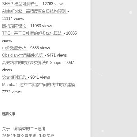
SHAP-模型可解释性
- 12763 views
AlphaFold2：高精度蛋白质结构预测
-
11114 views
随机矩阵理论
- 11083 views
TPE：基于贝叶斯的超参优化算法
- 10035
views
中介效应分析
- 9855 views
Obsidian-常用插件总览
- 9471 views
高效精准的时序聚类算法K-Shape
- 9087
views
论文期刊汇总
- 9041 views
Mamba：选择性状态空间的线性时序建模
-
7772 views
近期文章
关于世界模型的二三思考
26年2季度文章集锦_生物医疗