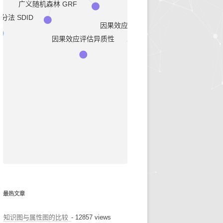
广义随机森林 GRF
法 SDID
早诊预警
因果效应评估配平法
治疗推荐
因果效应评估异质性
健康科普
最热文章
知识图与属性图的比较
- 12857 views