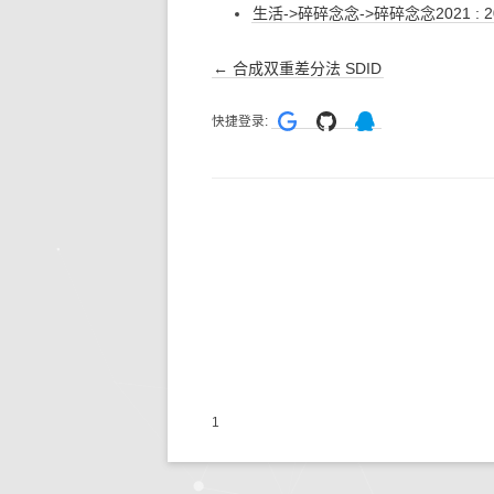
生活->碎碎念念->碎碎念念2021 :
文
←
合成双重差分法 SDID
章
快捷登录:
导
航
1