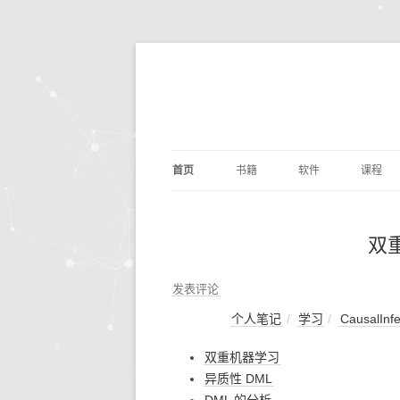
首页
书籍
软件
课程
基础算法
JUPYTER
深度学
剑指O
双
PYTHON编程
DOCKER
量化交
编写
PYTH
数据分析
ANACONDA
数据分
利用P
发表评论
议
析
个人笔记
学习
CausalInf
深度学习
OPENCV
基础数
动手
双重机器学习
机器学习
编辑写作
BILIB
深度学习
异质性 DML
计算机科学
实用工具
金融经
DOC