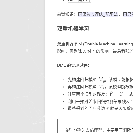
DML 的分析
生活的智慧
同步协作
人文社
快思
前置知识：
因果效应评估_配平法
、
因果
存储搜索
机器学
双重机器学习
KETTLE
双重机器学习 (Double Machine Lea
大模型生态
影响，再剔除 X 对 Y 的影响，最后看
系统环境
DML 的实现过程：
M
y
先构建回归模型
，该模型能根
M
t
再构建回归模型
，该模型能根
Y
~
=
Y
−
M
y
计算两个模型的残差：
利用干预残差来回归预测结果残差
τ
最终得到的回归系数
就是因果效应
M
t
也称为去偏模型，主要用于消除