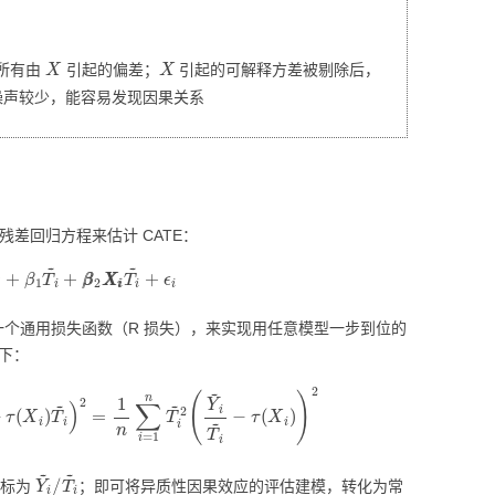
分类回归算法
MODULE-STREAMLIT-
合成双重差分
低代码平台
X
X
搜索排序算法
所有由
引起的偏差；
引起的可解释方差被剔除后，
PYTHON性能优化
噪声较少，能容易发现因果关系
PYTHON操作数据库
MODULE-TSFRESH-时
序处理
残差回归方程来估计 CATE：
MODULE-SKLEARN-机
+
β
1
T
i
~
+
β
β
2
X
i
X
i
T
i
~
+
ϵ
i
器学习
MODULE-PANDAS-数据
过定义了一个通用损失函数（R 损失），来实现用任意模型一步到位的
处理
如下：
τ
(
X
i
)
T
~
i
)
2
=
1
n
∑
i
=
1
n
T
~
i
2
(
Y
~
i
T
~
i
−
τ
(
X
i
)
)
2
PYTHON模型调优
PYTHON科研工具
Y
~
i
/
T
~
i
目标为
；即可将异质性因果效应的评估建模，转化为常
MODULE-SEABORN-可