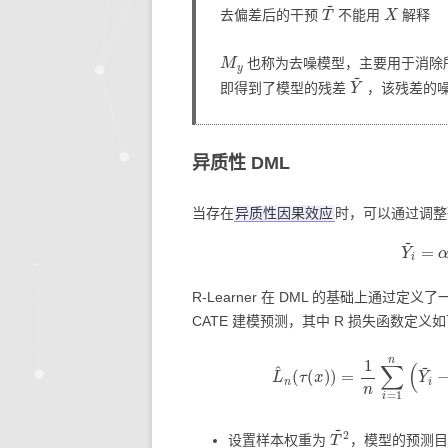
T
~
X
去偏差后的干预
不能用
解释
M
y
也称为去噪模型，主要用于消除
Y
~
即得到了模型的残差
，该残差的
异质性 DML
当存在
异质性因果效应
时，可以通过调整
Y
i
~
=
α
R-Learner 在 DML 的基础上通
CATE 建模预测，其中 R 损失函数定义
L
^
n
(
τ
(
x
)
)
=
1
n
∑
i
=
1
n
(
Y
~
i
−
T
~
2
设置样本权重为
，模型的预测